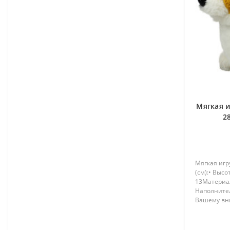
Мягкая 
2
Мягкая игр
(см):• Высо
13Материа
Наполните
Вашему в
игрушку Со