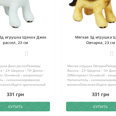
3д игрушка Щенок Джек
Мягкая 3д игрушка 
рассел, 23 см
Овчарка, 23 см
0
0
ушка Джек расселРазмеры
Мягкая игрушка ОвчаркаРазмер
та – 23• Ширина – 10• Длина –
Высота – 23• Ширина – 10• Дли
л:• Основной – микроплюш•
20Материал:• Основной – мик
ль – силиконизированное
Наполнитель – силиконизиров
исание:Ищете оригинальный
волокноОписание:Ищете ориг
люшевая зд игрушка
подарок? Плюшевая зд игрушка
331 грн
331 грн
к рассел станет о..
Овчарка станет отличным сюрп
КУПИТЬ
КУПИТЬ