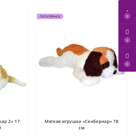
0
ПОПУЛЯРНОЕ
0
0
кар 2» 17
Мягкая игрушка «Сенбернар» 78
й
см