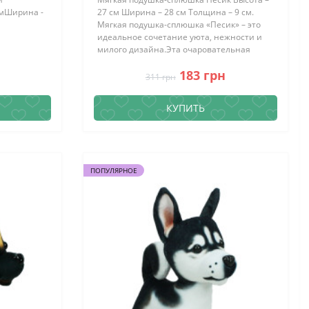
смШирина -
27 см Ширина – 28 см Толщина – 9 см.
Мягкая подушка-сплюшка «Песик» – это
идеальное сочетание уюта, нежности и
милого дизайна.Эта очаровательная
подушка с принтом собачки создана ..
183 грн
шка Скай
311 грн
"Щенячий
КУПИТЬ
ПОПУЛЯРНОЕ