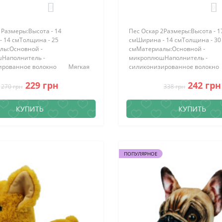
0
0
1Размеры:Высота - 14
Пес Оскар 2Размеры:Высота - 1
 14 смТолщина - 25
смШирина - 14 смТолщина - 30
лы:Основной -
смМатериалы:Основной -
Наполнитель -
микроплюшНаполнитель -
ированное волокно Мягкая
силиконизированное волок
 Оскар 1 доступна к заказу в
игрушка Пес Оскар 2 доступна к
229 грн
242 грн
рне..
нашем интерне..
270 грн
338 грн
КУПИТЬ
КУПИТЬ
ПОПУЛЯРНОЕ