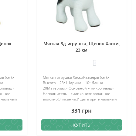
Щенок
Мягкая 3д игрушка, Щенок Хаски,
23 см
0
ы (см):•
Мягкая игрушка ХаскиРазмеры (см):•
на –
Высота – 23• Ширина – 10• Длина –
роплюш•
20Материал:• Основной – микроплюш•
анное
Наполнитель – силиконизированное
инальный
волокноОписание:Ищете оригинальный
 собачка
подарок? Плюшевая зд игрушка собачка
331 грн
р..
Хаски станет отличным сюрпризом для ..
КУПИТЬ