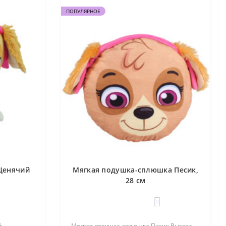
ПОПУЛЯРНОЕ
Щенячий
Мягкая подушка-сплюшка Песик,
28 см
0
й
Мягкая подушка-сплюшка Песик Высота –