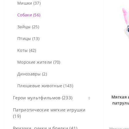
Мишки (37)
Собаки (56)
Зайцы (25)
Птицы (13)
Коты (42)
Морские жители (70)
Динозавры (2)
Плюшевые животные (143)
Мягкая 
Герои мультфильмов (233)
патруль
Патриотические мягкие игрушки
Май Литл Пони (7)
(19)
Щенячий патруль (37)
Рюкзаки, сумки и брелки (41)
Мягкая иг