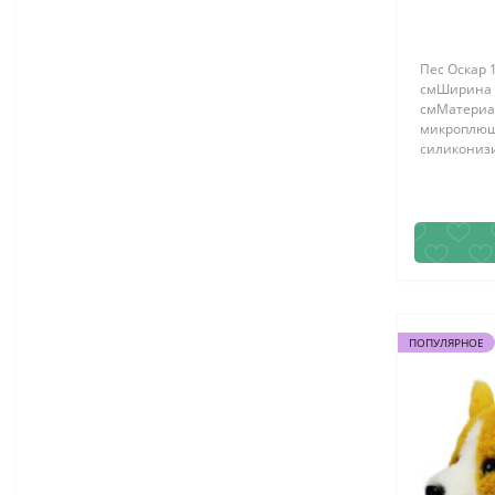
Пес Оскар 
смШирина -
смМатериа
микроплюш
силикониз
игрушка Пес
нашем инте
ПОПУЛЯРНОЕ