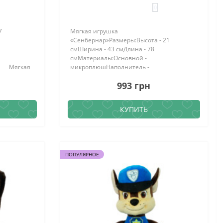
0
7
Мягкая игрушка
«Сенбернар»Размеры:Высота - 21
смШирина - 43 смДлина - 78
смМатериалы:Основной -
но Мягкая
микроплюшНаполнитель -
 заказу в
силиконизированное волокно Мягкая
993 грн
игрушка Сенбернар доступна к заказу в
нашем интерн..
КУПИТЬ
ПОПУЛЯРНОЕ