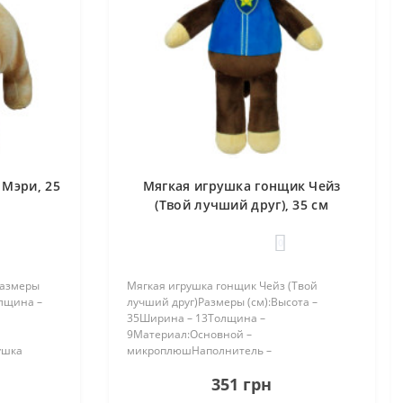
 Мэри, 25
Мягкая игрушка гонщик Чейз
(Твой лучший друг), 35 см
0
Размеры
Мягкая игрушка гонщик Чейз (Твой
олщина –
лучший друг) Размеры (см):Высота –
35Ширина – 13Толщина –
9Материал:Основной –
ушка
микроплюшНаполнитель –
шка,
синтепухОписание:Представляем Вам
351 грн
ля вашего
мягкую игрушку гонщик Чейз из серии
"Щенячий Патруль". Мягкий и плюшевый