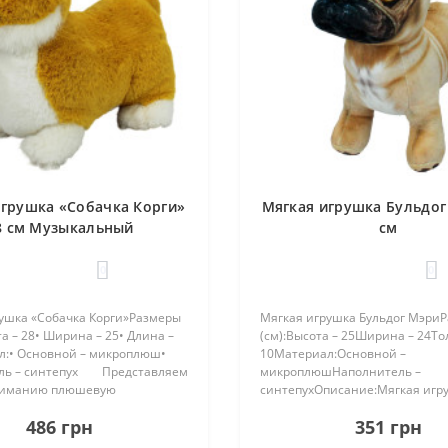
игрушка «Собачка Корги»
Мягкая игрушка Бульдог
8 см Музыкальный
см
0
0
ушка «Собачка Корги»Размеры
Мягкая игрушка Бульдог Мэри 
та – 28• Ширина – 25• Длина –
(см):Высота – 25Ширина – 24Т
л:• Основной – микроплюш•
10Материал:Основной –
ль – синтепух Представляем
микроплюшНаполнитель –
ниманию плюшевую
синтепухОписание:Мягкая игр
бачка Корги.И..
Бульдог Мэри – плюшевая игру
486 грн
351 грн
настоящий друг и компаньон д
ребенка. С его мягким и прият..