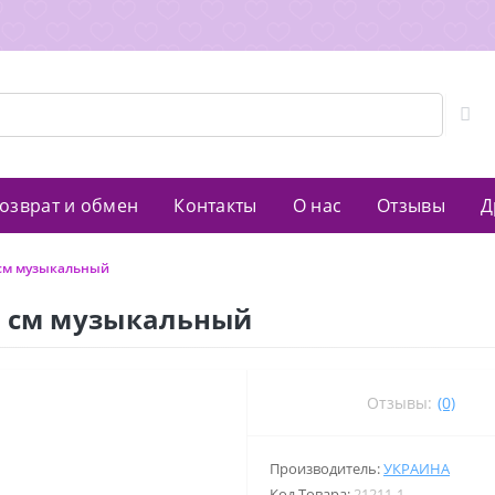
озврат и обмен
Контакты
О нас
Отзывы
Д
 см музыкальный
4 см музыкальный
Отзывы:
(0)
Производитель:
УКРАИНА
Код Товара:
21211-1