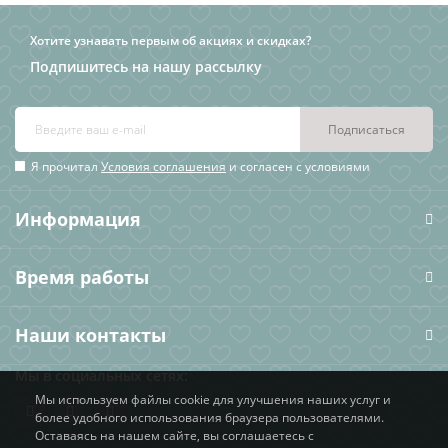
Хотите узнавать первым об акциях и скидках?
Подпишитесь на нашу рассылку
Подписаться
Я прочитал
Условия соглашения
и согласен с условиями
Информация
Время работы
Наши контакты
Мы в социальных сетях:
Мы используем файлы cookie для улучшения наших услуг и
более удобного использования браузера пользователями.
Оставаясь на нашем сайте, вы соглашаетесь с