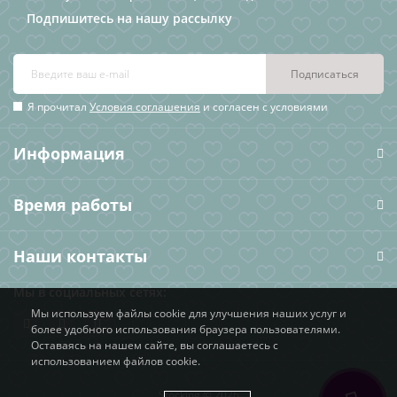
Подпишитесь на нашу рассылку
Подписаться
Я прочитал
Условия соглашения
и согласен с условиями
Информация
Время работы
Наши контакты
Мы в социальных сетях:
Мы используем файлы cookie для улучшения наших услуг и
более удобного использования браузера пользователями.
Оставаясь на нашем сайте, вы соглашаетесь с
использованием файлов cookie.
Stocking © 2026