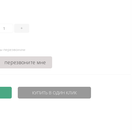
+
мы перезвоним
перезвоните мне
КУПИТЬ В ОДИН КЛИК