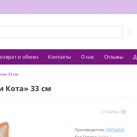
озврат и обмен
Контакты
О нас
Отзывы
Д
та» 33 см
 Кота» 33 см
Отзывы:
(0)
Производитель:
УКРАИНА
Код Товара:
00068-1