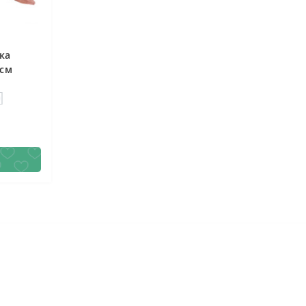
ка
 см
0