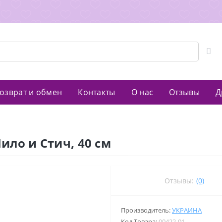
озврат и обмен
Контакты
О нас
Отзывы
Д
ило и Стич, 40 см
Отзывы:
(0)
Производитель:
УКРАИНА
Код Товара:
00422-01