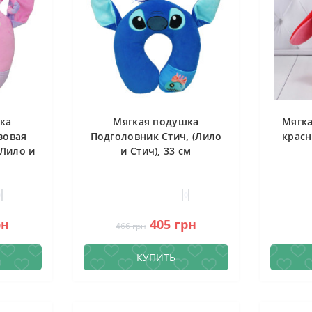
ка
Мягкая подушка
Мягка
зовая
Подголовник Стич, (Лило
красн
(Лило и
и Стич), 33 см
0
0
рн
405 грн
466 грн
КУПИТЬ