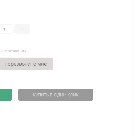
+
мы перезвоним
перезвоните мне
КУПИТЬ В ОДИН КЛИК