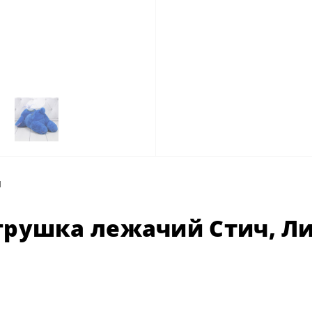
ы
грушка лежачий Стич, Ли