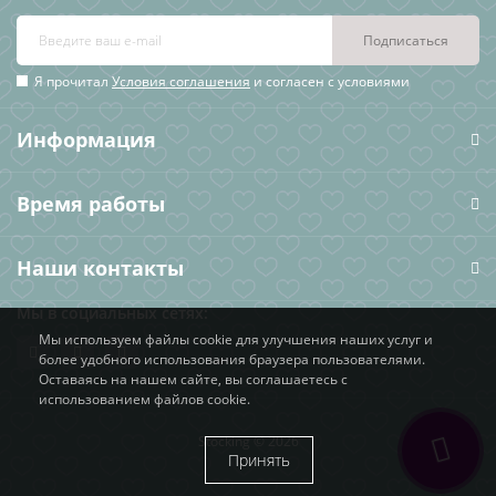
Подписаться
Я прочитал
Условия соглашения
и согласен с условиями
Информация
Время работы
Наши контакты
Мы в социальных сетях:
Мы используем файлы cookie для улучшения наших услуг и
более удобного использования браузера пользователями.
Оставаясь на нашем сайте, вы соглашаетесь с
использованием файлов cookie.
Stocking © 2026
Принять